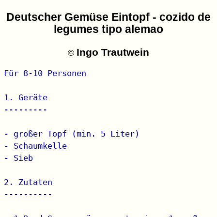
Deutscher Gemüse Eintopf - cozido de
legumes tipo alemao
Ingo Trautwein
©
Für 8-10 Personen

1. Geräte

---------

- großer Topf (min. 5 Liter)

- Schaumkelle

- Sieb

2. Zutaten

----------
