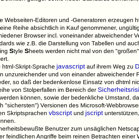
e Webseiten-Editoren und -Generatoren erzeugen htm
 eine Reihe absichtlich in Kauf genommener, ungült
iedener Browser incl. voneinander abweichender V
ndards wie z.B. die Darstellung von Tabellen und auch
S
S
ing
tyle
heets werden nicht mal von den "großen"
ert.
javascript
e html-Skript-Sprache
auf ihrem Weg zu
ur in unzureichender und von einander abweichender
eder, so daß der bedenkenlose Einsatz von dhtml n
Sicherheitsris
he von Stolperfallen im Bereich der
et werden können, sowie der bedenkliche Umstand, da
ch "sichersten") Versionen des Microsoft-Webbrowser
vbscript
jscript
hen Skriptsprachen
und
unterstützen
önnen.
cherheitsbewußte Benutzer zum unsäglichen Netscap
er feindlichen Angriffe beim reinen Betrachten einer 