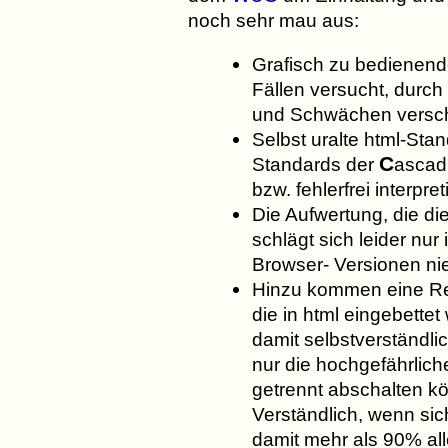
noch sehr mau aus:
Grafisch zu bedienend
Fällen versucht, durch
und Schwächen versch
Selbst uralte html-Sta
C
Standards der
ascad
bzw. fehlerfrei interpreti
Die Aufwertung, die di
schlägt sich leider n
Browser- Versionen ni
Hinzu kommen eine Rei
die in html eingebett
damit selbstverständli
nur die hochgefährlic
getrennt abschalten k
Verständlich, wenn si
damit mehr als 90% all