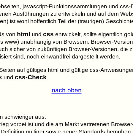
ebseiten, javascript-Funktionssammlungen und css-D
enen Ausführungen zu entwickeln und auf dem Webse
n) ist wohl hoffentlich Teil der (traurigen) Geschich
html
css
ds von
und
entwickelt, sollte eigentlich gol
des www) unabhängig von Browsern, Browser-Version
ch sicher von zukünftigen Browser-Versionen, die z
iert sind, noch einwandfrei dargestellt werden.
e Seiten auf gültiges html und gültige css-Anweisung
k
css-Check
und
.
nach oben
n schwieriger aus.
eg vorbei ist und die am Markt vertretenen Browser
efinition gültiger sowie neuer Standards bemühen, 