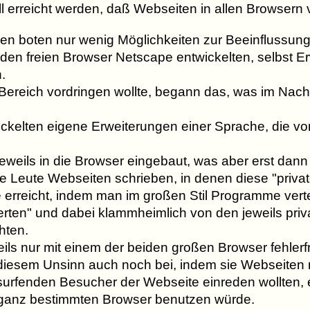
l erreicht werden, daß Webseiten in allen Browsern
nen boten nur wenig Möglichkeiten zur Beeinflussun
e den freien Browser Netscape entwickelten, selbst E
.
n Bereich vordringen wollte, begann das, was im Nach
ickelten eigene Erweiterungen einer Sprache, die v
eweils in die Browser eingebaut, was aber erst dan
ele Leute Webseiten schrieben, in denen diese "pri
rreicht, indem man im großen Stil Programme vertei
erten" und dabei klammheimlich von den jeweils pri
hten.
eils nur mit einem der beiden großen Browser fehlerf
diesem Unsinn auch noch bei, indem sie Webseiten 
surfenden Besucher der Webseite einreden wollten, 
 ganz bestimmten Browser benutzen würde.