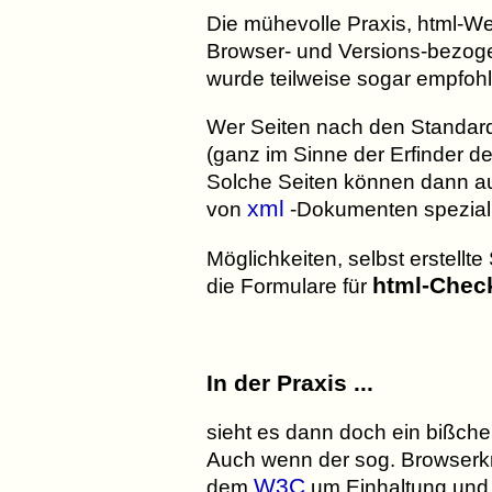
Die mühevolle Praxis, html-W
Browser- und Versions-bezog
wurde teilweise sogar empfohle
Wer Seiten nach den Standar
(ganz im Sinne der Erfinder 
Solche Seiten können dann au
xml
von
-Dokumenten spezialis
Möglichkeiten, selbst erstellt
html-Chec
die Formulare für
In der Praxis ...
sieht es dann doch ein bißche
Auch wenn der sog. Browserkri
W3C
dem
um Einhaltung und D