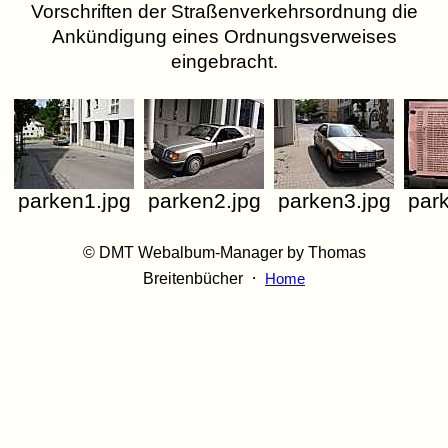
Vorschriften der Straßenverkehrsordnung die
Ankündigung eines Ordnungsverweises
eingebracht.
parken1.jpg
parken2.jpg
parken3.jpg
par
© DMT Webalbum-Manager by Thomas
·
Breitenbücher
Home